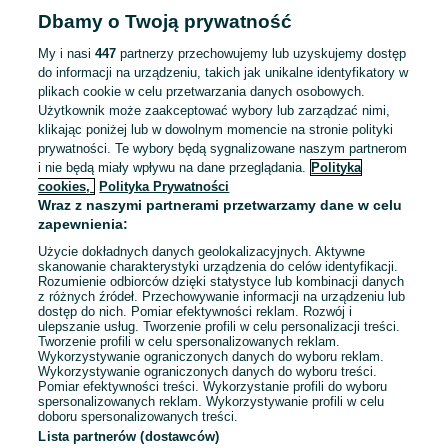
Dbamy o Twoją prywatność
My i nasi
447
partnerzy przechowujemy lub uzyskujemy dostęp
do informacji na urządzeniu, takich jak unikalne identyfikatory w
plikach cookie w celu przetwarzania danych osobowych.
Użytkownik może zaakceptować wybory lub zarządzać nimi,
klikając poniżej lub w dowolnym momencie na stronie polityki
prywatności. Te wybory będą sygnalizowane naszym partnerom
i nie będą miały wpływu na dane przeglądania.
Polityka
cookies,
Polityka Prywatności
Wraz z naszymi partnerami przetwarzamy dane w celu
zapewnienia:
Użycie dokładnych danych geolokalizacyjnych. Aktywne
skanowanie charakterystyki urządzenia do celów identyfikacji.
Rozumienie odbiorców dzięki statystyce lub kombinacji danych
z różnych źródeł. Przechowywanie informacji na urządzeniu lub
dostęp do nich. Pomiar efektywności reklam. Rozwój i
Sprzedający nie otrzymał jeszcze żadnych ocen
ulepszanie usług. Tworzenie profili w celu personalizacji treści.
Tworzenie profili w celu spersonalizowanych reklam.
Kup jeden z przedmiotów sprzedającego z Przesyłką OLX,
Wykorzystywanie ograniczonych danych do wyboru reklam.
Wykorzystywanie ograniczonych danych do wyboru treści.
aby być jedną z pierwszych osób, która wystawi mu ocenę.
Pomiar efektywności treści. Wykorzystanie profili do wyboru
spersonalizowanych reklam. Wykorzystywanie profili w celu
Jak działają oceny?
doboru spersonalizowanych treści.
Lista partnerów (dostawców)